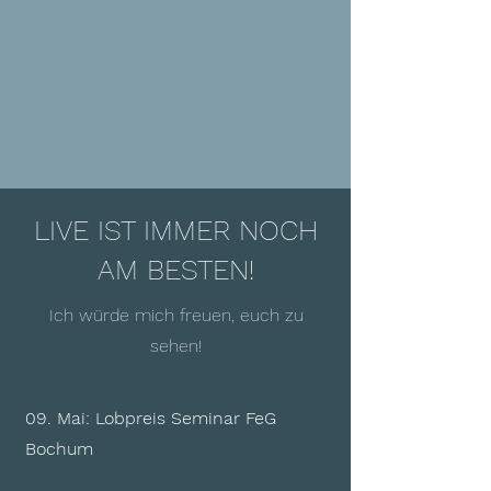
LIVE IST IMMER NOCH
AM BESTEN!
Ich würde mich freuen, euch zu
sehen!
09. Mai: Lobpreis Seminar FeG
Bochum