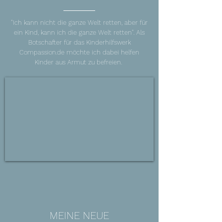
"Ich kann nicht die ganze Welt retten, aber für
ein Kind, kann ich die ganze Welt retten". Als
Botschafter für das Kinderhilfswerk
Compassion.de möchte ich dabei helfen
Kinder aus Armut zu befreien.
MEINE NEUE