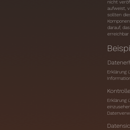
nicht verö
aufweist, 
sollten di
Komponente
darauf, da
erreichbar
Beispi
Datener
Erklärung 
Informatio
Kontroll
Erklärung 
einzusehen
Datenverw
Datensic