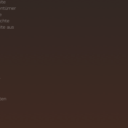
ite
gentümer
e
Achte
ite aus
.
ten