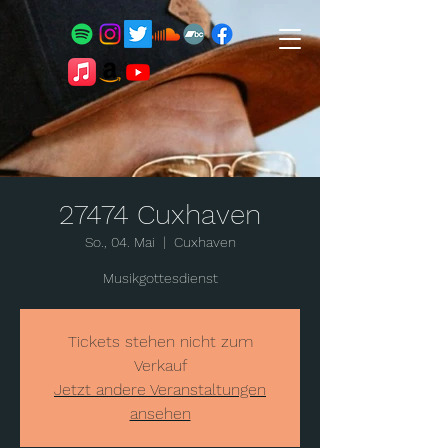
27474 Cuxhaven
So., 04. Mai
  |  
Cuxhaven
Tickets stehen nicht zum
Verkauf
Jetzt andere Veranstaltungen
ansehen