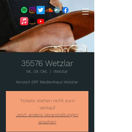
35576 Wetzlar
Mi., 09. Okt.
  |  
Wetzlar
Konzert ERF Medienhaus Wetzlar
Tickets stehen nicht zum
Verkauf
Jetzt andere Veranstaltungen
ansehen