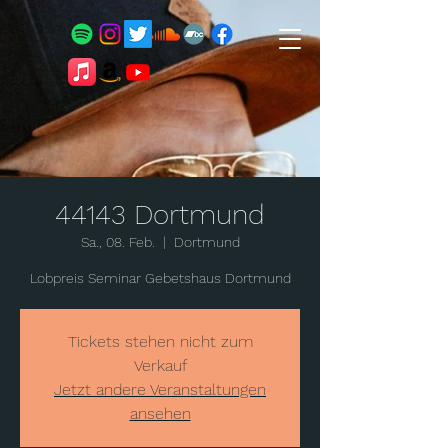
44143 Dortmund
Sa., 08. Feb.
  |  
Dortmund
Lobpreis Seminar Gebetshaus Dortmund
Tickets stehen nicht zum
Verkauf
Jetzt andere Veranstaltungen
ansehen