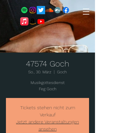
47574 Goch
So., 30. März
  |  
Goch
Musikgottesdienst
Feg Goch
Tickets stehen nicht zum
Verkauf
Jetzt andere Veranstaltungen
ansehen