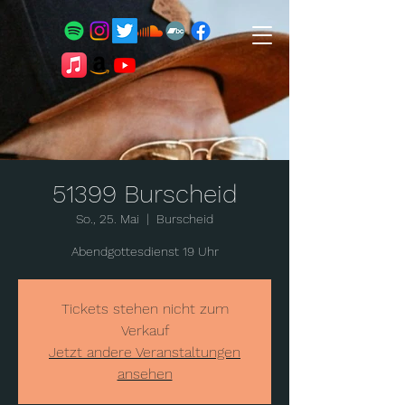
51399 Burscheid
So., 25. Mai
  |  
Burscheid
Abendgottesdienst 19 Uhr
Tickets stehen nicht zum
Verkauf
Jetzt andere Veranstaltungen
ansehen