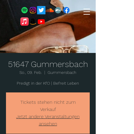
51647 Gummersbach
So., 09. Feb.
  |  
Gummersbach
Predigt in der KfO | Befreit Leben
Tickets stehen nicht zum
Verkauf
Jetzt andere Veranstaltungen
ansehen