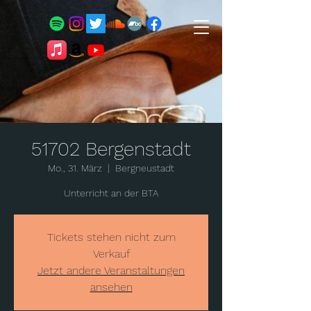
51702 Bergenstadt
Mo., 31. März
  |  
Bergneustadt
Unterricht an der BTA
Tickets stehen nicht zum
Verkauf
Jetzt andere Veranstaltungen
ansehen