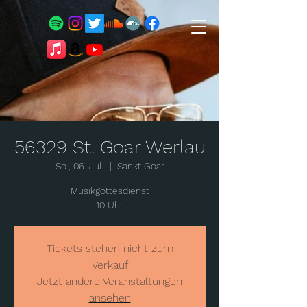
56329 St. Goar Werlau
So., 06. Juli
  |  
Sankt Goar
Musikgottesdienst
10 Uhr
Tickets stehen nicht zum
Verkauf
Jetzt andere Veranstaltungen
ansehen