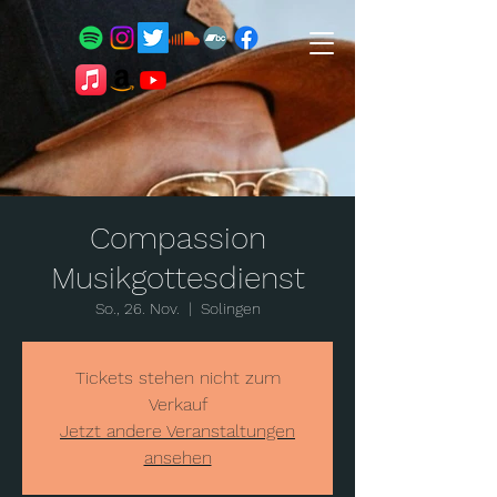
Compassion
Musikgottesdienst
So., 26. Nov.
  |  
Solingen
Tickets stehen nicht zum
Verkauf
Jetzt andere Veranstaltungen
ansehen